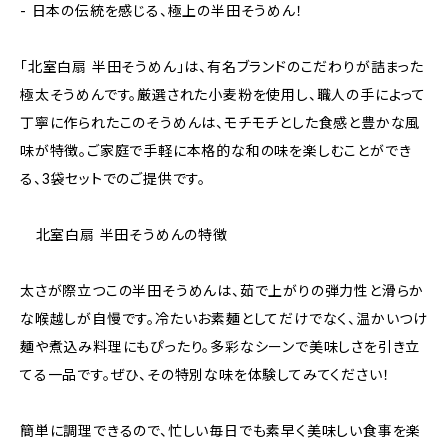
- 日本の伝統を感じる、極上の半田そうめん！
「北室白扇 半田そうめん」は、有名ブランドのこだわりが詰まった
極太そうめんです。厳選された小麦粉を使用し、職人の手によって
丁寧に作られたこのそうめんは、モチモチとした食感と豊かな風
味が特徴。ご家庭で手軽に本格的な和の味を楽しむことができ
る、3袋セットでのご提供です。
―― 北室白扇 半田そうめんの特徴 ――
太さが際立つこの半田そうめんは、茹で上がりの弾力性と滑らか
な喉越しが自慢です。冷たいお素麺としてだけでなく、温かいつけ
麺や煮込み料理にもぴったり。多彩なシーンで美味しさを引き立
てる一品です。ぜひ、その特別な味を体験してみてください！
簡単に調理できるので、忙しい毎日でも素早く美味しい食事を楽