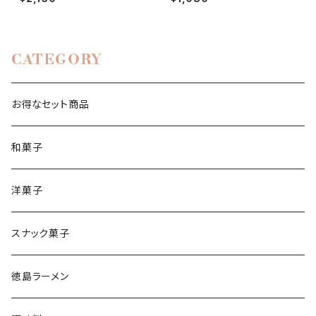
の銘店 ふく利 白系の銘店 岡
本中華 送料無料 ご当地ラー
メン
CATEGORY
お得なセット商品
和菓子
洋菓子
スナック菓子
徳島ラーメン