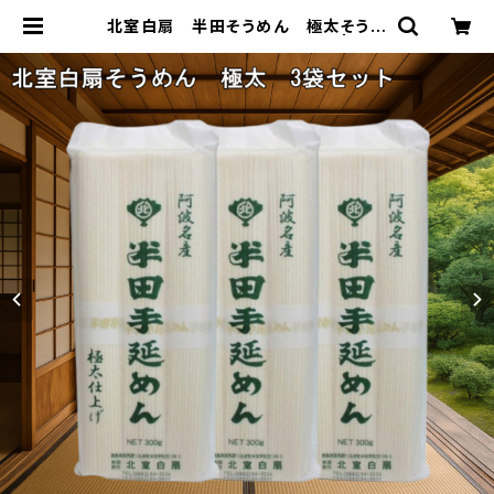
北室白扇 半田そうめん 極太そうめ
ん 有名ブランド 3袋セット | 【公
式】とくとくショップ 徳島県物産館が
運営する徳島の素材にこだわったおす
すめの特産品、名産品のショップです