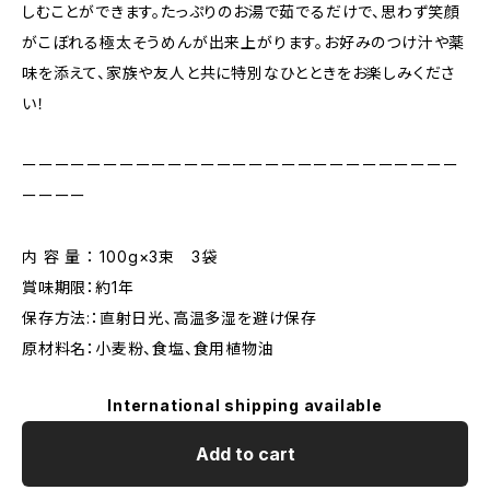
しむことができます。たっぷりのお湯で茹でるだけで、思わず笑顔
がこぼれる極太そうめんが出来上がります。お好みのつけ汁や薬
味を添えて、家族や友人と共に特別なひとときをお楽しみくださ
い！
ーーーーーーーーーーーーーーーーーーーーーーーーーーー
ーーーー
内 容 量 ： 100g×3束 3袋
賞味期限：約1年
保存方法:：直射日光、高温多湿を避け保存
原材料名：小麦粉、食塩、食用植物油
International shipping available
Add to cart