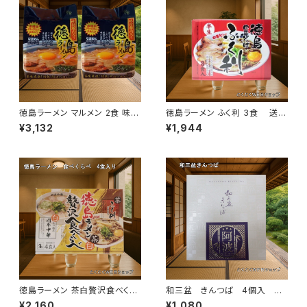
徳島ラーメン マルメン 2食 味付
徳島ラーメン ふく利 3食 送料
豚肉・ネギ・スープ・メンマ付 2
無料 豚骨しょうゆ ご当地ラーメ
¥3,132
¥1,944
個セット 送料無料 豚骨しょう
ン
ゆ ご当地ラーメン
徳島ラーメン 茶白贅沢食べくら
和三盆 きんつば 4個入 送
べ 4食入（各店舗2食入り） 茶系
料無料
¥2,160
¥1,080