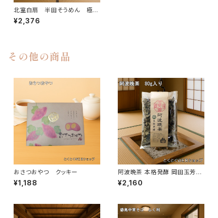
北室白扇 半田そうめん 極太
そうめん 有名ブランド 3袋セ
¥2,376
ット
その他の商品
おさつおやつ クッキー
阿波晩茶 本格発酵 岡田玉芳
園 徳島特産 晩茶 発酵茶
¥1,188
¥2,160